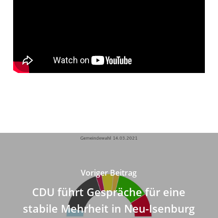
Voriger Beitrag
CDU führt Gespräche für eine
stabile Mehrheit in Neu-Isenburg