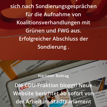
sich nach Sondierungsgesprächen
für die Aufnahme von
Koalitionsverhandlungen mit
Grünen und FWG aus.
Erfolgreicher Abschluss der
Sondierung .
Nächster Beitrag
Die CDU-Fraktion bloggt! Neue
Website berichtet ab sofort von
der Arbeit im Stadtparlament