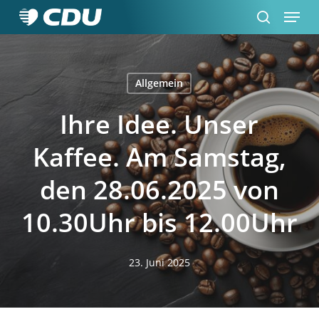
Menu
Skip
to
search
Close
main
Menu
content
Allgemein
Ihre Idee. Unser
Kaffee. Am Samstag,
den 28.06.2025 von
10.30Uhr bis 12.00Uhr
23. Juni 2025