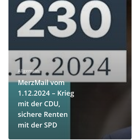
sichere
Renten
mit
der
SPD
Allgemein
MerzMail vom
1.12.2024 – Krieg
mit der CDU,
sichere Renten
mit der SPD