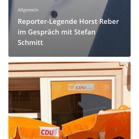
Allgemein
Reporter-Legende Horst Reber
im Gespräch mit Stefan
Schmitt
Infostände
zu
den
Stichwahlen
am
10.Oktober
2021