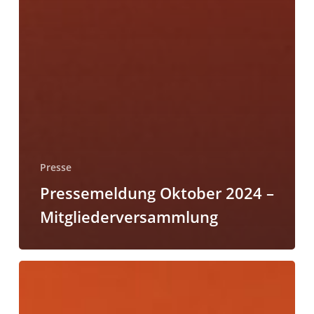
Presse
Pressemeldung Oktober 2024 –
Mitgliederversammlung
Kati
Conrad
und