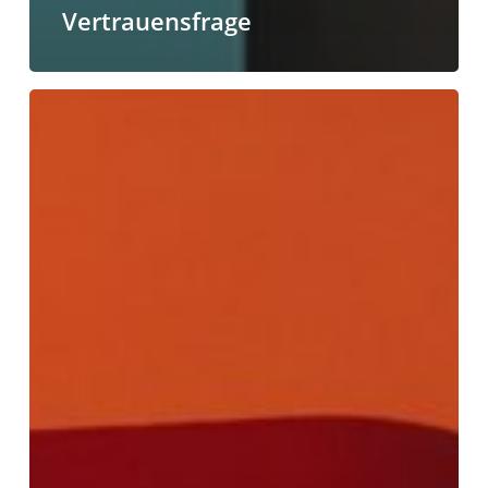
Vertrauensfrage
Pressemeldung
Oktober
2024
–
Mitgliederversammlung